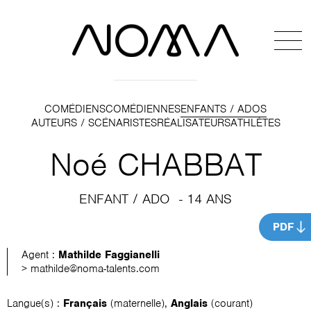
COMÉDIENS
COMÉDIENNES
ENFANTS / ADOS
AUTEURS / SCÉNARISTES
RÉALISATEURS
ATHLÈTES
Noé CHABBAT
ENFANT / ADO
- 14 ANS
PDF
Agent :
Mathilde Faggianelli
> mathilde@noma-talents.com
Langue(s) :
Français
(maternelle),
Anglais
(courant)