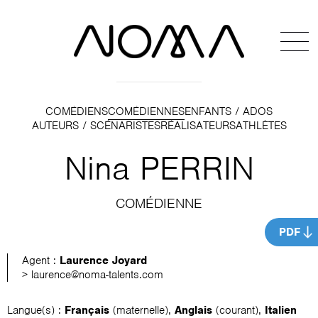
COMÉDIENS
COMÉDIENNES
ENFANTS / ADOS
AUTEURS / SCÉNARISTES
RÉALISATEURS
ATHLÈTES
Nina PERRIN
COMÉDIENNE
PDF
Agent :
Laurence Joyard
> laurence@noma-talents.com
Langue(s) :
Français
(maternelle),
Anglais
(courant),
Italien